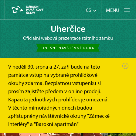
MENU
CS
Uherčice
oficiální webová prezentace státního zámku
DNEŠNÍ NÁVŠTĚVNÍ DOBA
V neděli 30. srpna a 27. září bude na této
památce vstup na vybrané prohlídkové
okruhy zdarma. Bezplatnou vstupenku si
prosím zajistěte předem v online prodeji.
Kapacita jednotlivých prohlídek je omezená.
V těchto mimořádných dnech budou
zpřístupněny návštěvnické okruhy "Zámecké
interiéry" a "Barokní apartmán"