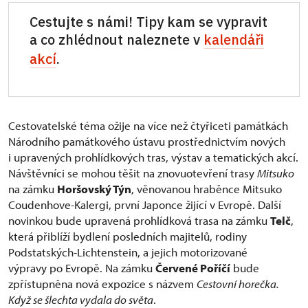
Cestujte s námi! Tipy kam se vypravit
a co zhlédnout naleznete v
kalendáři
akcí
.
Cestovatelské téma ožije na více než čtyřiceti památkách
Národního památkového ústavu prostřednictvím nových
i upravených prohlídkových tras, výstav a tematických akcí.
Návštěvníci se mohou těšit na znovuotevření trasy
Mitsuko
na zámku
Horšovský Týn
, věnovanou hraběnce Mitsuko
Coudenhove-Kalergi, první Japonce žijící v Evropě. Další
novinkou bude upravená prohlídková trasa na zámku
Telč
,
která přiblíží bydlení posledních majitelů, rodiny
Podstatských-Lichtenstein, a jejich motorizované
výpravy po Evropě. Na zámku
Červené Poříčí
bude
zpřístupněna nová expozice s názvem
Cestovní horečka.
Když se šlechta vydala do světa
.