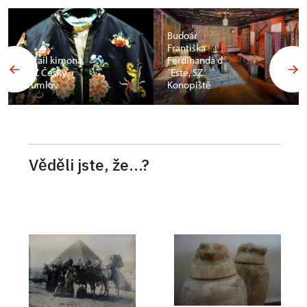
Budoár
Františka
Detail kimona,
Ferdinanda d
SHZ Český
´Este, SZ
Krumlov
Konopiště
Věděli jste, že...?