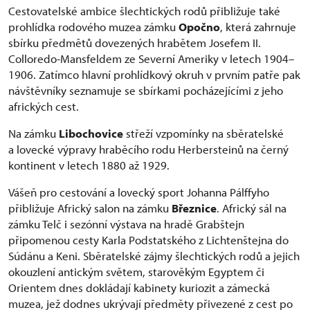
Cestovatelské ambice šlechtických rodů přibližuje také
prohlídka rodového muzea zámku
Opočno
, která zahrnuje
sbírku předmětů dovezených hrabětem Josefem II.
Colloredo-Mansfeldem ze Severní Ameriky v letech 1904–
1906. Zatímco hlavní prohlídkový okruh v prvním patře pak
návštěvníky seznamuje se sbírkami pocházejícími z jeho
afrických cest.
Na zámku
Libochovice
střeží vzpomínky na sběratelské
a lovecké výpravy hraběcího rodu Herbersteinů na černý
kontinent v letech 1880 až 1929.
Vášeň pro cestování a lovecký sport Johanna Pálffyho
přibližuje Africký salon na zámku
Březnice
. Africký sál na
zámku Telč i sezónní výstava na hradě Grabštejn
připomenou cesty Karla Podstatského z Lichtenštejna do
Súdánu a Keni. Sběratelské zájmy šlechtických rodů a jejich
okouzlení antickým světem, starověkým Egyptem či
Orientem dnes dokládají kabinety kuriozit a zámecká
muzea, jež dodnes ukrývají předměty přivezené z cest po