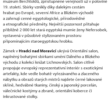
muzeum Berchtoldů, zpřístupněné veřejnosti už v polovině
19. století. Sbírky vznikly díky dalekým cestám
hrabat po Evropě, severní Africe a Blízkém východě
a zahrnují cenné egyptologické, přírodovědné
a etnografické předměty. Největší pozornost přitahuje
přibližně 2 000 let stará egyptská mumie ženy Nefersobek,
vystavená v působivě stylizovaném prostoru
připomínajícím staroegyptskou hrobku.
Zámek v
Hradci nad Moravicí
ukrývá Orientální salon,
naplněný bohatými sbírkami umění Dálného a Blízkého
východu z kolekcí knížat Lichnowských. Salon citlivě
propojuje evropský reprezentativní interiér s exotickými
artefakty, kde vedle bohatě vyřezávaného a zlaceného
nábytku a obrazů starých mistrů najdete černé lakované
skříně, hedvábné tkaniny, čínský a japonský porcelán,
válečnické kostýmy a zbraně, orientální koberce či
inkrustované stolky.