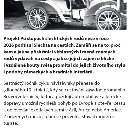
Projekt Po stopách šlechtických rodů nese v roce
2026 podtitul Šlechta na cestách. Zaměří se na to, proč,
kam a jak se příslušníci věhlasných i méně známých
rodů vydávali na cesty a jak se jejich zájem o blízké
i vzdálené kouty světa promítal do jejich životního stylu
i podoby zámeckých a hradních interiérů.
Šestnáctý ročník cyklu návštěvníky přenese do
„dlouhého 19. století", kdy se cestování zásadně proměnilo.
Rozvoj železniční, lodní a později automobilové a letecké
dopravy umožnil rychlejší pohyb po Evropě a otevřel cestu
k objevování exotických zemí v Asii, Africe nebo Americe.
Z urozených mužů a dam se pozvolna stávali moderní
turisté.