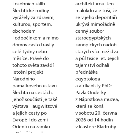
i osobních zálib.
architekturou. Jen
Šlechtické rodiny
málokdo ale tuší, že
vyrážely za zdravím,
se v jeho depozitáři
kulturou, sportem,
ukrývá mimořádně
obchodem
cenný soubor
i odpočinkem a mimo
staroegyptských
domov často trávily
kanopických nádob
celé týdny nebo
starých více než dva
měsíce. Právě do
a půl tisíce let. Jejich
tohoto světa zavádí
tajemství odhalí
letošní projekt
přednáška
Národního
egyptologa
památkového ústavu
a afrikanisty PhDr.
Šlechta na cestách,
Pavla Onderky
jehož součástí je také
z Náprstkova muzea,
výstava Haugwitzové
která se koná
a jejich cesty po
v sobotu 20. června
Evropě i do zemí
2026 od 14 hodin
Orientu na zámku
v klášteře Kladruby.