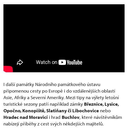
I další památky Národního památkového ústavu
připomenou cesty po Evropě i do vzdálenějších oblastí
Asie, Afriky a Severní Ameriky. Mezi tipy na výlety letošní
turistické sezony patří například zámky
Březnice, Lysice,
Opočno, Konopiště, Slatiňany či Libochovice
nebo
Hradec nad Moravicí
i hrad
Buchlov
, které návštěvníkům
nabízejí příběhy z cest svých někdejších majitelů.