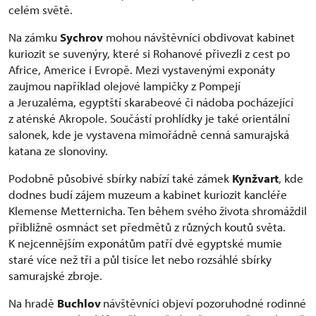
celém světě.
Na zámku
Sychrov
mohou návštěvníci obdivovat kabinet
kuriozit se suvenýry, které si Rohanové přivezli z cest po
Africe, Americe i Evropě. Mezi vystavenými exponáty
zaujmou například olejové lampičky z Pompejí
a Jeruzaléma, egyptští skarabeové či nádoba pocházející
z aténské Akropole. Součástí prohlídky je také orientální
salonek, kde je vystavena mimořádně cenná samurajská
katana ze slonoviny.
Podobně působivé sbírky nabízí také zámek
Kynžvart
, kde
dodnes budí zájem muzeum a kabinet kuriozit kancléře
Klemense Metternicha. Ten během svého života shromáždil
přibližně osmnáct set předmětů z různých koutů světa.
K nejcennějším exponátům patří dvě egyptské mumie
staré více než tři a půl tisíce let nebo rozsáhlé sbírky
samurajské zbroje.
Na hradě
Buchlov
návštěvníci objeví pozoruhodné rodinné