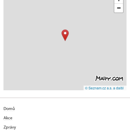
−
© Seznam.cz a.s. a další
Domů
Akce
Zprávy