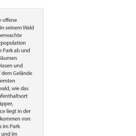
e offene
 in seinem Wald
überwachte
rpopulation
n Park ab und
 Bäumen
 Hasen und
uf dem Gelände
fernten
wald, wie das
fenthaltsort
äpper,
e liegt in der
Vorkommen von
s im Park
r und im