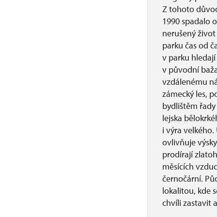
Z tohoto důvod
1990 spadalo o
nerušený život 
parku čas od ča
v parku hledají 
v původní bažan
vzdálenému ná
zámecký les, p
bydlištěm řady
lejska bělokrk
i výra velkého
ovlivňuje výsky
prodírají zlatoh
měsících vzduc
černočární. Pů
lokalitou, kde 
chvíli zastavit