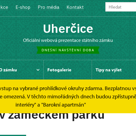
kce
E-shop
Pro média
Kontakt
Uherčice
oficiální webová prezentace státního zámku
DNEŠNÍ NÁVŠTĚVNÍ DOBA
O zámku
Fotogalerie
Tipy na výlet
e vstup na vybrané prohlídkové okruhy zdarma. Bezplatnou v
Páté zastavení
dek je omezená. V těchto mimořádných dnech budou zpřístup
interiéry" a "Barokní apartmán"
 v zámeckém parku