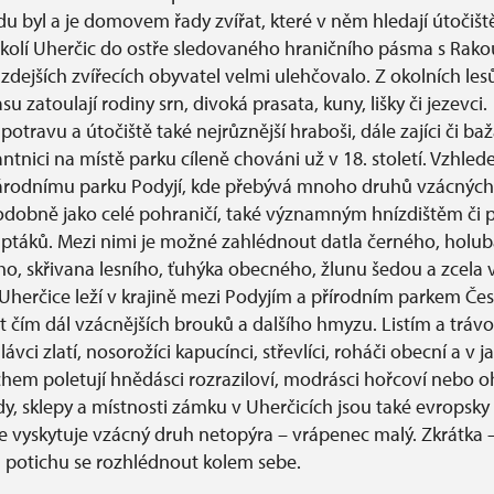
u byl a je domovem řady zvířat, které v něm hledají útočišt
kolí Uherčic do ostře sledovaného hraničního pásma s Rak
zdejších zvířecích obyvatel velmi ulehčovalo. Z okolních lesů
su zatoulají rodiny srn, divoká prasata, kuny, lišky či jezevci
potravu a útočiště také nejrůznější hraboši, dále zajíci či baža
tnici na místě parku cíleně chováni už v 18. století. Vzhlede
rodnímu parku Podyjí, kde přebývá mnoho druhů vzácných 
odobně jako celé pohraničí, také významným hnízdištěm či
 ptáků. Mezi nimi je možné zahlédnout datla černého, holu
ého, skřivana lesního, ťuhýka obecného, žlunu šedou a zcela
. Uherčice leží v krajině mezi Podyjím a přírodním parkem Če
t čím dál vzácnějších brouků a dalšího hmyzu. Listím a tráv
lávci zlatí, nosorožíci kapucínci, střevlíci, roháči obecní a v ja
hem poletují hnědásci rozraziloví, modrásci hořcoví nebo o
dy, sklepy a místnosti zámku v Uherčicích jsou také evropsk
se vyskytuje vzácný druh netopýra – vrápenec malý. Zkrátka –
 a potichu se rozhlédnout kolem sebe.