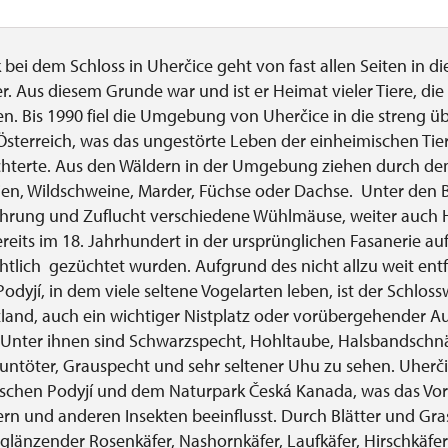
 bei dem Schloss in Uherčice geht von fast allen Seiten in di
r. Aus diesem Grunde war und ist er Heimat vieler Tiere, die
en. Bis 1990 fiel die Umgebung von Uherčice in die streng 
sterreich, was das ungestörte Leben der einheimischen Tie
ichterte. Aus den Wäldern in der Umgebung ziehen durch de
ien, Wildschweine, Marder, Füchse oder Dachse. Unter den
ahrung und Zuflucht verschiedene Wühlmäuse, weiter auch
ereits im 18. Jahrhundert in der ursprünglichen Fasanerie a
chtlich gezüchtet wurden. Aufgrund des nicht allzu weit ent
odyjí, in dem viele seltene Vogelarten leben, ist der Schloss
and, auch ein wichtiger Nistplatz oder vorübergehender Au
l. Unter ihnen sind Schwarzspecht, Hohltaube, Halsbandschn
untöter, Grauspecht und sehr seltener Uhu zu sehen. Uherčic
ischen Podyjí und dem Naturpark Česká Kanada, was das 
rn und anderen Insekten beeinflusst. Durch Blätter und Gra
änzender Rosenkäfer, Nashornkäfer, Laufkäfer, Hirschkäfe