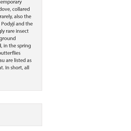
d temporary
dove, collared
arely, also the
 Podyjí and the
y rare insect
, ground
, in the spring
utterflies
au are listed as
 In short, all