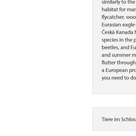
similarly to th
habitat for man
flycatcher, woo
Eurasian eagle
Česká Kanada N
species in the 
beetles, and Eu
and summer mont
flutter through
a European prot
you need to do
Tiere im Schlo