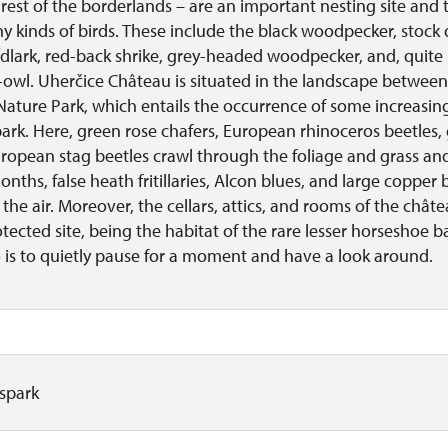
e rest of the borderlands – are an important nesting site an
y kinds of birds. These include the black woodpecker, stock 
dlark, red-back shrike, grey-headed woodpecker, and, quite r
-owl. Uherčice Château is situated in the landscape between
ature Park, which entails the occurrence of some increasingl
park. Here, green rose chafers, European rhinoceros beetles
ropean stag beetles crawl through the foliage and grass and
hs, false heath fritillaries, Alcon blues, and large copper b
 the air. Moreover, the cellars, attics, and rooms of the châte
ected site, being the habitat of the rare lesser horseshoe bat.
 is to quietly pause for a moment and have a look around.
sspark