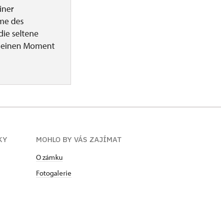
iner
ume des
die seltene
r einen Moment
KY
MOHLO BY VÁS ZAJÍMAT
O zámku
Fotogalerie