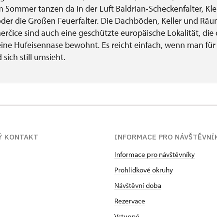
m Sommer tanzen da in der Luft Baldrian-Scheckenfalter, Kle
der die Großen Feuerfalter. Die Dachböden, Keller und Rä
erčice sind auch eine geschützte europäische Lokalität, die 
ine Hufeisennase bewohnt. Es reicht einfach, wenn man fü
sich still umsieht.
Ý KONTAKT
INFORMACE PRO NÁVŠTĚVNÍ
Informace pro návštěvníky
Prohlídkové okruhy
Návštěvní doba
Rezervace
Vstupné