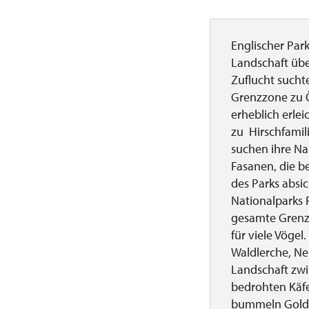
Englischer Park
Landschaft übe
Zuflucht sucht
Grenzzone zu Ö
erheblich erle
zu Hirschfamil
suchen ihre N
Fasanen, die b
des Parks absi
Nationalparks P
gesamte Grenzl
für viele Vöge
Waldlerche, Ne
Landschaft zw
bedrohten Käfe
bummeln Goldgl