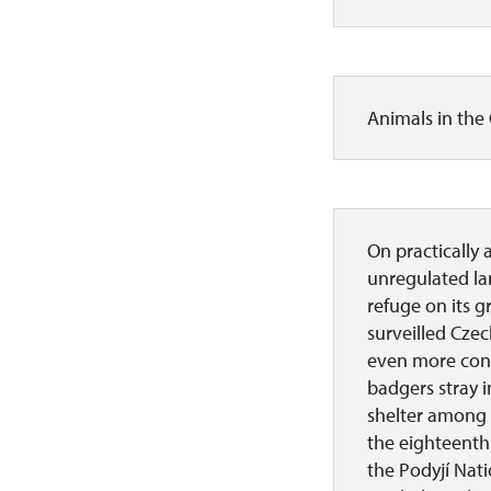
Animals in th
On practically 
unregulated la
refuge on its g
surveilled Cze
even more conve
badgers stray i
shelter among t
the eighteenth
the Podyjí Nat