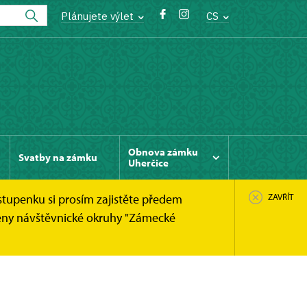
Plánujete výlet
CS
Obnova zámku
Svatby na zámku
Uherčice
stupenku si prosím zajistěte předem
ZAVŘÍT
něny návštěvnické okruhy "Zámecké