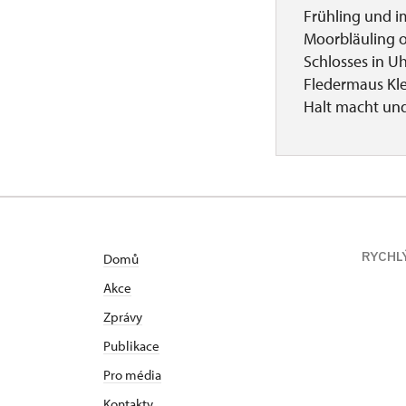
Frühling und i
Moorbläuling o
Schlosses in Uh
Fledermaus Kle
Halt macht und 
RYCHL
Domů
Akce
Zprávy
Publikace
Pro média
Kontakty