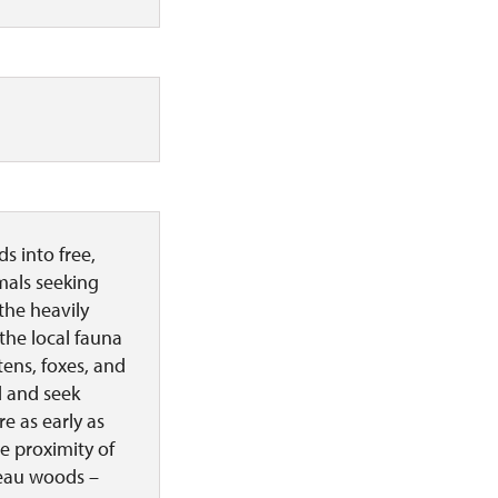
s into free,
mals seeking
the heavily
the local fauna
tens, foxes, and
d and seek
e as early as
e proximity of
teau woods –