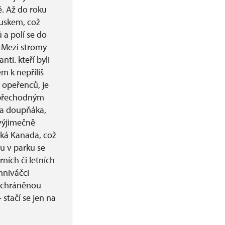
ě. Až do roku
ouskem, což
 a polí se do
. Mezi stromy
nti. kteří byli
m k nepříliš
opeřenců, je
 přechodným
ba doupňáka,
 výjimečně
ská Kanada, což
ou v parku se
rních či letních
hniváčci
y chráněnou
 stačí se jen na