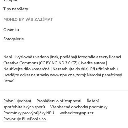
Tipy na výlety
MOHLO BY VÁS ZAJÍMAT
O zámku
Fotogalerie
Není-li výslovně uvedeno jinak, podléhají fotografie a texty
licenci
Creative Commons
(CC BY-NC-ND 3.0 CZ) (Uveďte autora |
Neužívejte dílo komerčně | Nezasahujte do díla). Při užití obsahu
uvádějte odkaz na stránky www.npu.cz a „zdroj: Národní památkový
ústav“
Právní ujednání
Prohlášení o přístupnosti
Řešení
spotřebitelských sporů
Všeobecné obchodní podmínky
Podmínky pro výpůjčky NPÚ
webeditor@npu.cz
Provozuje BluePool s.r.o.