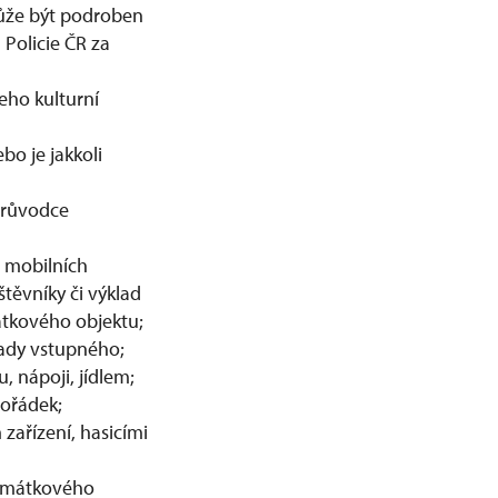
ůže být podroben
Policie ČR za
eho kulturní
bo je jakkoli
průvodce
 mobilních
štěvníky či výklad
tkového objektu;
ady vstupného;
, nápoji, jídlem;
pořádek;
zařízení, hasicími
památkového