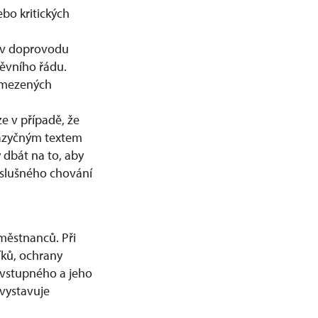
bo kritických
 v doprovodu
těvního řádu.
ymezených
 v případě, že
jazyčným textem
 dbát na to, aby
 slušného chování
městnanců. Při
ků, ochrany
 vstupného a jeho
vystavuje