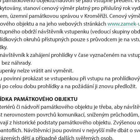
 památkového objektu/nádvoří se platí vstupné předem. Vst
oskytovány, stanoví cenový výměr platný pro příslušný rok v
m, územní památkovou správou v Kroměříži. Cenový výměr
ového objektu a na jeho webových stránkách
www.zamek-uh
stupného obdrží návštěvník vstupenku (vedoucí skupiny ob
hlídkových okruhů přístupných pouze s průvodcem je na vs
dky.
 návštěvník k zahájení prohlídky v čase vyznačeném na vstu
 bez náhrady.
enky nelze vrátit ani vyměnit.
u povinni prokázat se vstupenkou při vstupu na prohlídkový
i po celou dobu prohlídky a na požádání ji znovu předložit.
HLÍDKA PAMÁTKOVÉHO OBJEKTU
teriérů či nádvoří památkového objektu je třeba, aby návště
t nerovnostem povrchů komunikací, sníženým průchodům, 
lývají z historické podstaty památkového objektu. Zvýšenou 
ntoflích. Návštěvníci jsou povinni v nejvyšší míře dbát o s
zených dětí a případně dalších svěřených osob.