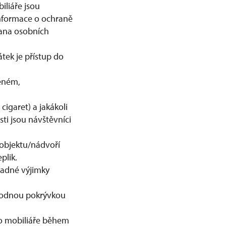
iliáře jsou
nformace o ochraně
ana osobních
tek je přístup do
ěném,
igaret) a jakákoli
i jsou návštěvníci
objektu/nádvoří
plik.
padné výjimky
vhodnou pokrývkou
ého mobiliáře během