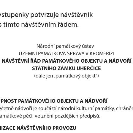
stupenky potvrzuje návštěvník
s tímto návštěvním řádem.
Národní památkový ústav
ÚZEMNÍ PAMÁTKOVÁ SPRÁVA V KROMĚŘÍŽI
NÁVŠTĚVNÍ ŘÁD PAMÁTKOVÉHO OBJEKTU A NÁDVOŘÍ
STÁTNÍHO ZÁMKU UHERČICE
(dále jen „památkový objekt“)
STUPNOST PAMÁTKOVÉHO OBJEKTU A NÁDVOŘÍ
četně nádvoří je součástí národní kulturní památky, chráněn
památkové péči, ve znění pozdějších předpisů.
ANIZACE NÁVŠTĚVNÍHO PROVOZU