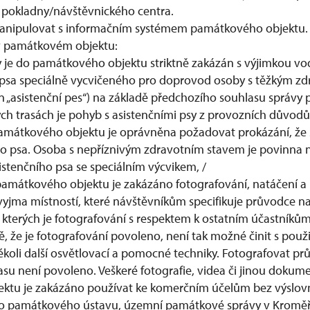
u pokladny/návštěvnického centra.
manipulovat s informačním systémem památkového objektu.
v památkovém objektu:
y je do památkového objektu striktně zakázán s výjimkou vo
psa speciálně vycvičeného pro doprovod osoby s těžkým z
en „asistenční pes“) na základě předchozího souhlasu správ
ých trasách je pohyb s asistenčními psy z provozních důvo
amátkového objektu je oprávněna požadovat prokázání, že 
ho psa. Osoba s nepříznivým zdravotním stavem je povinna 
istenčního psa se speciálním výcvikem, /
památkového objektu je zakázáno fotografování, natáčení a
yjma místností, které návštěvníkům specifikuje průvodce n
e kterých je fotografování s respektem k ostatním účastníků
, že je fotografování povoleno, není tak možné činit s použi
akékoli další osvětlovací a pomocné techniky. Fotografovat p
su není povoleno. Veškeré fotografie, videa či jinou dokum
ktu je zakázáno používat ke komerčním účelům bez výslo
o památkového ústavu, územní památkové správy v Kroměří