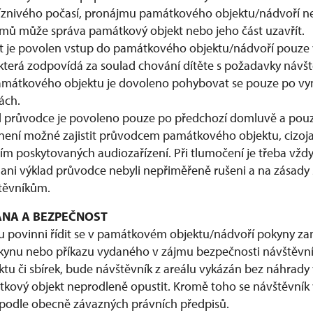
znivého počasí, pronájmu památkového objektu/nádvoří ne
mů může správa památkový objekt nebo jeho část uzavřít.
t je povolen vstup do památkového objektu/nádvoří pouze
, která zodpovídá za soulad chování dítěte s požadavky návš
památkového objektu je dovoleno pohybovat se pouze po v
ách.
 průvodce je povoleno pouze po předchozí domluvě a pouze
 není možné zajistit průvodcem památkového objektu, cizo
ím poskytovaných audiozařízení. Při tlumočení je třeba vždy
i ani výklad průvodce nebyli nepřiměřeně rušeni a na zásady
těvníkům.
RANA A BEZPEČNOST
u povinni řídit se v památkovém objektu/nádvoří pokyny za
kynu nebo příkazu vydaného v zájmu bezpečnosti návštěvní
u či sbírek, bude návštěvník z areálu vykázán bez náhrady
tkový objekt neprodleně opustit. Kromě toho se návštěvník 
podle obecně závazných právních předpisů.