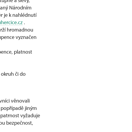
upné a slevy,
ydaný Národním
 je k nahlédnutí
ercice.cz
.
drží hromadnou
tupence vyznačen
pence, platnost
 okruh či do
vníci věnovali
popřípadě jiným
opatrnost vyžaduje
vou bezpečnost,