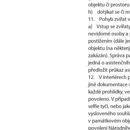
objektu či prostor
h) dotýkat se či 
11. Pohyb zvířat 
a) Vstup se zvířat
nevidomé osoby a 
postižením (dále j
objektu (na někter
zakázán). Správa p
jedná o asistenční
předložit průkaz as
12. V interiérech 
jiné dokumentace v
každé prohlídky, v
povoleno. V případě
selfie tyčí, nebo j
vysloveného souhla
v památkovém obje
povolení Národníh