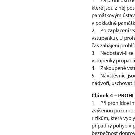
1. Za prohlídku do
které jsou z něj p
památkovým ústave
v pokladně památk
2. Po zaplacení v
vstupenku). U pro
čas zahájení prohlí
3. Nedostaví-li se
vstupenky propadá
4. Zakoupené vstup
5. Návštěvníci jso
nádvoří, uschovat j
Článek 4 – PRO
1. Při prohlídce in
zvýšenou pozornos
rizikům, která vyp
případný pohyb v pa
bezpečnost doprová