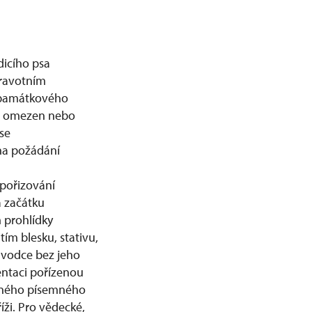
dicího psa
dravotním
y památkového
dů omezen nebo
se
na požádání
 pořizování
a začátku
m prohlídky
tím blesku, stativu,
růvodce bez jeho
entaci pořízenou
vného písemného
ži. Pro vědecké,