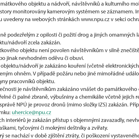
átkového objektu a nádvoří, návštěvníků a kulturního mob
rostory monitorovány kamerovým systémem se záznamem. I
ou uvedeny na webových stránkách www.npu.cz v sekci ochr
podezřelým z opilosti či požití drog a jiných omamných lá
tu/nádvoří zcela zakázán.
kového objektu není povolen návštěvníkům v silně znečišt
o jinak nevhodném oděvu či obuvi.
jektu/nádvoří je zakázáno kouření (včetně elektronických c
eným ohněm. V případě požáru nebo jiné mimořádné událost
kyny pracovníků objektu.
čnosti je návštěvníkům zakázáno vnášet do památkového 
řelné či palné zbraně, výbušniny a chemikálie včetně jejich re
správě NPÚ je provoz dronů (mimo složky IZS) zakázán. Pří
ámku:
uhercice@npu.cz
h interiérů je zakázán přístup s objemnými zavazadly, ne
škami, tyčovými či mokrými deštníky a zvířaty.
rý se nachází v době zjištění ztráty, či poškození vystaven