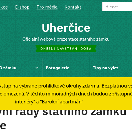
kce
E-shop
Pro média
Kontakt
Uherčice
oficiální webová prezentace státního zámku
DNEŠNÍ NÁVŠTĚVNÍ DOBA
O zámku
Fotogalerie
Tipy na výlet
e vstup na vybrané prohlídkové okruhy zdarma. Bezplatnou v
y
Návštěvní řád
dek je omezená. V těchto mimořádných dnech budou zpřístup
interiéry" a "Barokní apartmán"
ní řády státního zámku
ce