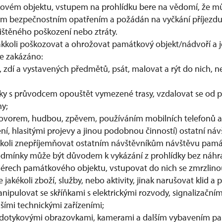
kovém objektu, vstupem na prohlídku bere na vědomí, že m
m bezpečnostním opatřením a požádán na vyčkání příjezdu 
jištěného poškození nebo ztráty.
kkoli poškozovat a ohrožovat památkový objekt/nádvoří a j
je zakázáno:
 zdí a vystavených předmětů, psát, malovat a rýt do nich, ne
y s průvodcem opouštět vymezené trasy, vzdalovat se od 
y;
hovorem, hudbou, zpěvem, používáním mobilních telefonů a
ní, hlasitými projevy a jinou podobnou činností) ostatní náv
kkoli znepříjemňovat ostatním návštěvníkům návštěvu pamá
odmínky může být důvodem k vykázání z prohlídky bez náhr
eriérech památkového objektu, vstupovat do nich se zmrzlinou
akékoli zboží, služby, nebo aktivity, jinak narušovat klid a 
nipulovat se skříňkami s elektrickými rozvody, signalizačním 
alšími technickými zařízeními;
dotykovými obrazovkami, kamerami a dalším vybavením 