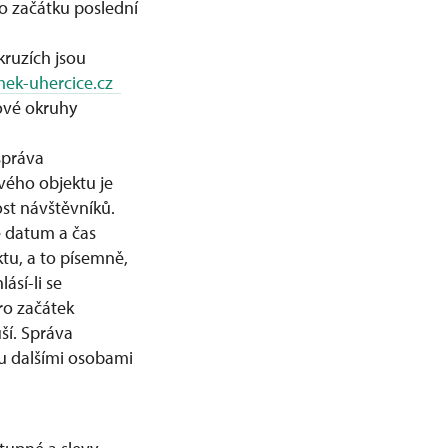
o začátku poslední
kruzích jsou
ek-uhercice.cz
ové okruhy
správa
vého objektu je
t návštěvníků.
é datum a čas
u, a to písemně,
ásí-li se
ro začátek
ší. Správa
u dalšími osobami