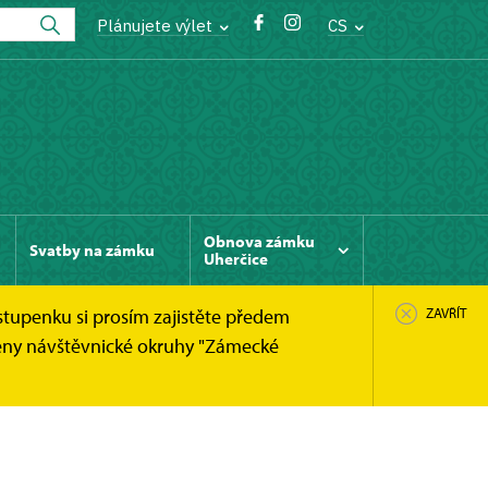
Plánujete výlet
CS
Obnova zámku
Svatby na zámku
Uherčice
stupenku si prosím zajistěte předem
ZAVŘÍT
něny návštěvnické okruhy "Zámecké