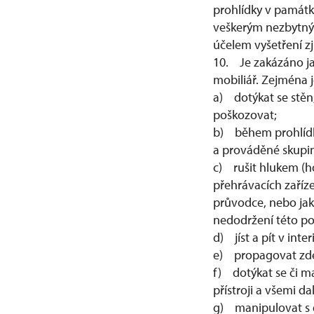
prohlídky v památ
veškerým nezbytný
účelem vyšetření z
10. Je zakázáno ja
mobiliář. Zejména 
a) dotýkat se stěn,
poškozovat;
b) během prohlídk
a prováděné skupin
c) rušit hlukem (
přehrávacích zaříze
průvodce, nebo ja
nedodržení této p
d) jíst a pít v int
e) propagovat zde j
f) dotýkat se či ma
přístroji a všemi d
g) manipulovat s 