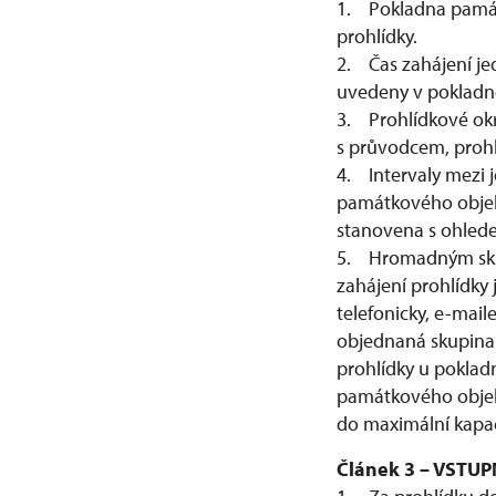
1. Pokladna památ
prohlídky.
2. Čas zahájení je
uvedeny v pokladn
3. Prohlídkové okr
s průvodcem, prohl
4. Intervaly mezi j
památkového objek
stanovena s ohled
5. Hromadným skupi
zahájení prohlídky
telefonicky, e-mai
objednaná skupina 
prohlídky u poklad
památkového objek
do maximální kapac
Článek 3 – VSTUP