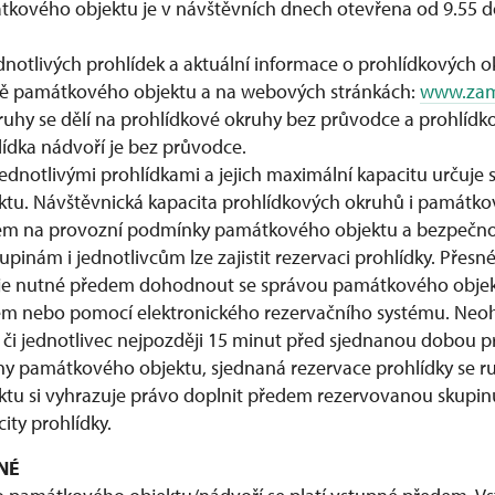
kového objektu je v návštěvních dnech otevřena od 9.55 d
dnotlivých prohlídek a aktuální informace o prohlídkových o
ě památkového objektu a na webových stránkách:
www.zam
uhy se dělí na prohlídkové okruhy bez průvodce a prohlídk
ídka nádvoří je bez průvodce.
ednotlivými prohlídkami a jejich maximální kapacitu určuje 
tu. Návštěvnická kapacita prohlídkových okruhů i památko
em na provozní podmínky památkového objektu a bezpečnos
nám i jednotlivcům lze zajistit rezervaci prohlídky. Přesn
 je nutné předem dohodnout se správou památkového objekt
lem nebo pomocí elektronického rezervačního systému. Neohl
či jednotlivec nejpozději 15 minut před sjednanou dobou p
ny památkového objektu, sjednaná rezervace prohlídky se ru
tu si vyhrazuje právo doplnit předem rezervovanou skupin
ity prohlídky.
NÉ