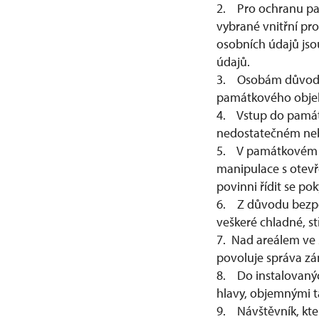
2. Pro ochranu pam
vybrané vnitřní p
osobních údajů js
údajů.
3. Osobám důvodně 
památkového objek
4. Vstup do památ
nedostatečném neb
5. V památkovém ob
manipulace s otevř
povinni řídit se po
6. Z důvodu bezpe
veškeré chladné, st
7. Nad areálem ve 
povoluje správa z
8. Do instalovanýc
hlavy, objemnými ta
9. Návštěvník, kte