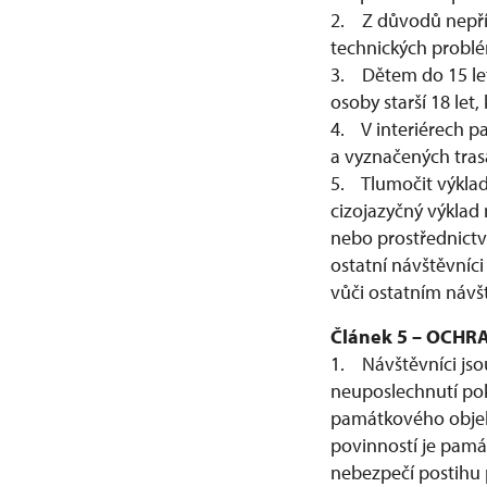
2. Z důvodů nepří
technických problé
3. Dětem do 15 le
osoby starší 18 let
4. V interiérech 
a vyznačených tras
5. Tlumočit výklad
cizojazyčný výklad
nebo prostřednictv
ostatní návštěvníc
vůči ostatním návš
Článek 5 – OCH
1. Návštěvníci jso
neuposlechnutí po
památkového objekt
povinností je pamá
nebezpečí postihu 