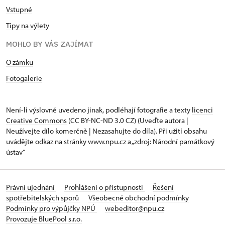
Vstupné
Tipy na výlety
MOHLO BY VÁS ZAJÍMAT
O zámku
Fotogalerie
Není-li výslovně uvedeno jinak, podléhají fotografie a texty
licenci
Creative Commons
(CC BY-NC-ND 3.0 CZ) (Uveďte autora |
Neužívejte dílo komerčně | Nezasahujte do díla). Při užití obsahu
uvádějte odkaz na stránky www.npu.cz a „zdroj: Národní památkový
ústav“
Právní ujednání
Prohlášení o přístupnosti
Řešení
spotřebitelských sporů
Všeobecné obchodní podmínky
Podmínky pro výpůjčky NPÚ
webeditor@npu.cz
Provozuje BluePool s.r.o.