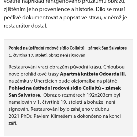
včetně například rentgenového průzkumu obrazů,
zjištěním jeho provenience a historie. Dílo se musí
pečlivě dokumentovat a popsat ve stavu, v němž je
restaurátor dostal.
Pohled na ústřední rodové sídlo Collaltů – zámek San Salvatore
1. čtvrtina 19. století, obraz není signován
Restaurování vrací obrazům původní krásu. Chloubou
nové prohlídkové trasy
Apartmá knížete Odoarda III.
na zámku v Uherčicích bude olejomalba na plátně
Pohled na ústřední rodové sídlo Collaltů – zámek
San Salvatore.
Obraz o rozměrech 192x203cm byl
namalován v 1. čtvrtině 19. století a bohužel není
signován. Restaurování bylo zahájeno v dubnu
2021 PhDr. Pavlem Klimešem a dokončeno na konci
září.