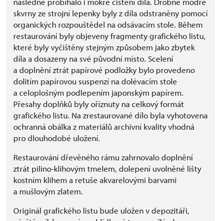
následně probíhalo i mokré čištění díla. Drobné modré
skvrny ze strojní lepenky byly z díla odstraněny pomocí
organických rozpouštědel na odsávacím stole. Během
restaurování byly objeveny fragmenty grafického listu,
které byly vyčištěny stejným způsobem jako zbytek
díla a dosazeny na své původní místo. Scelení
a doplnění ztrát papírové podložky bylo provedeno
dolitím papírovou suspenzí na dolévacím stole
a celoplošným podlepením japonským papírem.
Přesahy doplňků byly oříznuty na celkový formát
grafického listu. Na zrestaurované dílo byla vyhotovena
ochranná obálka z materiálů archivní kvality vhodná
pro dlouhodobé uložení.
Restaurování dřevěného rámu zahrnovalo doplnění
ztrát pilino-klihovým tmelem, dolepení uvolněné lišty
kostním klihem a retuše akvarelovými barvami
a mušlovým zlatem.
Originál grafického listu bude uložen v depozitáři,