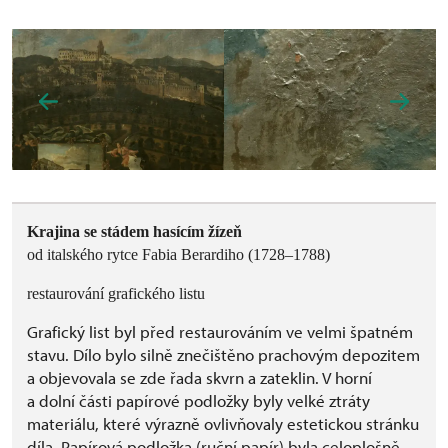
Krajina se stádem hasícím žízeň
od italského rytce Fabia Berardiho (1728–1788)
restaurování grafického listu
Grafický list byl před restaurováním ve velmi špatném
stavu. Dílo bylo silně znečištěno prachovým depozitem
a objevovala se zde řada skvrn a zateklin. V horní
a dolní části papírové podložky byly velké ztráty
materiálu, které výrazně ovlivňovaly estetickou stránku
díla. Papírová podložka (ruční papír) byla celoplošně