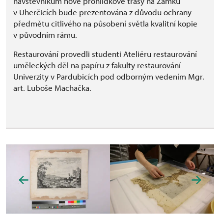
návštěvníkům nové prohlídkové trasy na Zámku
v Uherčicích bude prezentována z důvodu ochrany
předmětu citlivého na působení světla kvalitní kopie
v původním rámu.
Restaurování provedli studenti Ateliéru restaurování
uměleckých děl na papíru z fakulty restaurování
Univerzity v Pardubicích pod odborným vedením Mgr.
art. Luboše Machačka.