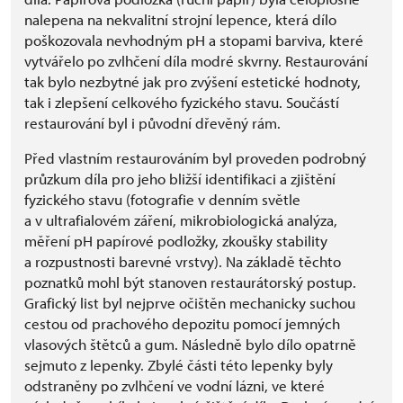
nalepena na nekvalitní strojní lepence, která dílo
poškozovala nevhodným pH a stopami barviva, které
vytvářelo po zvlhčení díla modré skvrny. Restaurování
tak bylo nezbytné jak pro zvýšení estetické hodnoty,
tak i zlepšení celkového fyzického stavu. Součástí
restaurování byl i původní dřevěný rám.
Před vlastním restaurováním byl proveden podrobný
průzkum díla pro jeho bližší identifikaci a zjištění
fyzického stavu (fotografie v denním světle
a v ultrafialovém záření, mikrobiologická analýza,
měření pH papírové podložky, zkoušky stability
a rozpustnosti barevné vrstvy). Na základě těchto
poznatků mohl být stanoven restaurátorský postup.
Grafický list byl nejprve očištěn mechanicky suchou
cestou od prachového depozitu pomocí jemných
vlasových štětců a gum. Následně bylo dílo opatrně
sejmuto z lepenky. Zbylé části této lepenky byly
odstraněny po zvlhčení ve vodní lázni, ve které