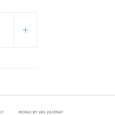
 Brně, obor
ce na pozici
péče při NPÚ. V
 zámku v Lešné u
ce.
KY
MOHLO BY VÁS ZAJÍMAT