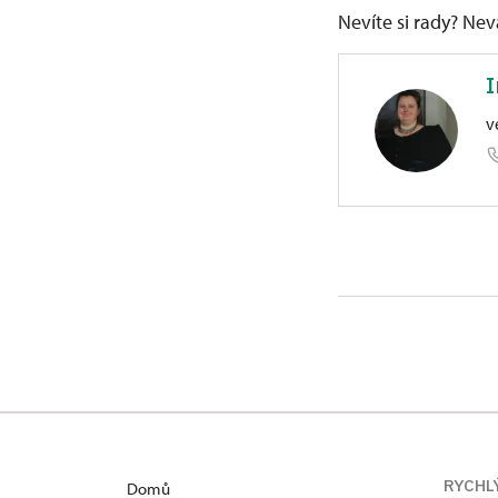
Nevíte si rady? Ne
I
v
ÚPS v Kr
1/, Uher
Absolventka
slévárenská
sezónního p
letech 2010
Valašského M
RYCHL
Domů