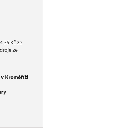
4,35 Kč ze
droje ze
v Kroměříži
ury