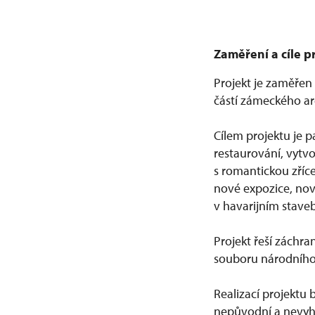
Zaměření a cíle p
Projekt je zaměře
částí zámeckého are
Cílem projektu je 
restaurování, vytv
s romantickou zříc
nové expozice, nov
v havarijním stave
Projekt řeší záchr
souboru národního 
Realizací projektu
nepůvodní a nevyho