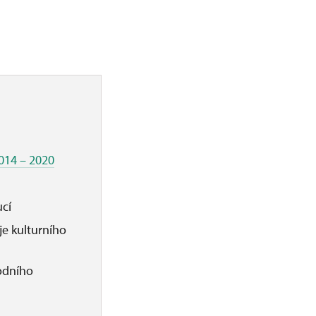
014 – 2020
ucí
oje kulturního
rodního