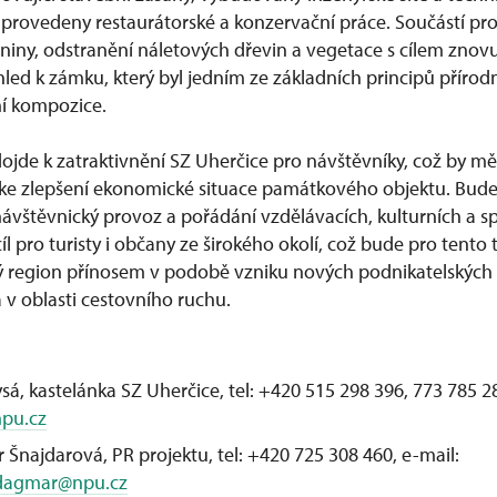
 provedeny restaurátorské a konzervační práce. Součástí pro
eniny, odstranění náletových dřevin a vegetace s cílem znov
d k zámku, který byl jedním ze základních principů přírod
ní kompozice.
dojde k zatraktivnění SZ Uherčice pro návštěvníky, což by měl
 ke zlepšení ekonomické situace památkového objektu. Bude 
návštěvnický provoz a pořádání vzdělávacích, kulturních a s
íl pro turisty i občany ze širokého okolí, což bude pro tento 
 region přínosem v podobě vzniku nových podnikatelských 
a v oblasti cestovního ruchu.
ysá, kastelánka SZ Uherčice, tel: +420 515 298 396, 773 785 28
npu.cz
Šnajdarová, PR projektu, tel: +420 725 308 460, e-mail:
.dagmar@npu.cz