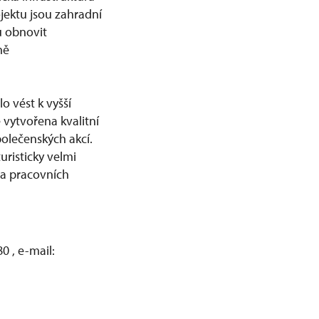
jektu jsou zahradní
u obnovit
ně
o vést k vyšší
vytvořena kvalitní
polečenských akcí.
turisticky velmi
a pracovních
0 , e-mail: