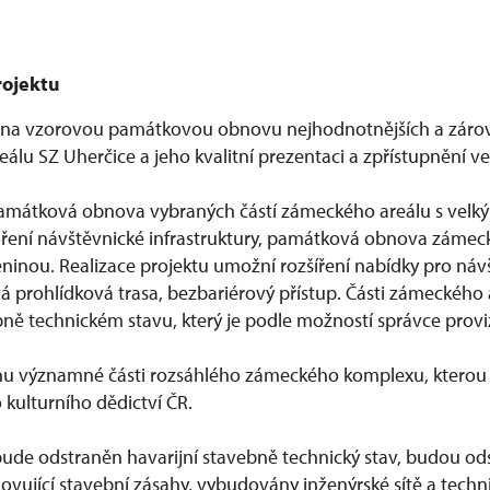
rojektu
n na vzorovou památkovou obnovu nejhodnotnějších a zárov
álu SZ Uherčice a jeho kvalitní prezentaci a zpřístupnění ve
památková obnova vybraných částí zámeckého areálu s velk
oření návštěvnické infrastruktury, památková obnova záme
eninou. Realizace projektu umožní rozšíření nabídky pro návš
á prohlídková trasa, bezbariérový přístup. Části zámeckého 
bně technickém stavu, který je podle možností správce proviz
anu významné části rozsáhlého zámeckého komplexu, kterou
kulturního dědictví ČR.
 bude odstraněn havarijní stavebně technický stav, budou o
vující stavební zásahy, vybudovány inženýrské sítě a techni