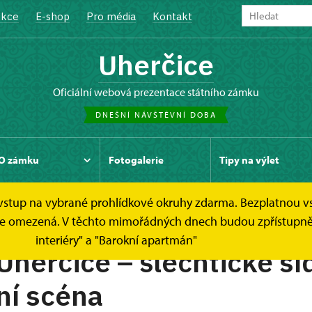
kce
E-shop
Pro média
Kontakt
Uherčice
oficiální webová prezentace státního zámku
DNEŠNÍ NÁVŠTĚVNÍ DOBA
O zámku
Fotogalerie
Tipy na výlet
e vstup na vybrané prohlídkové okruhy zdarma. Bezplatnou v
dek je omezená. V těchto mimořádných dnech budou zpřístup
interiéry" a "Barokní apartmán"
herčice – šlechtické síd
ní scéna