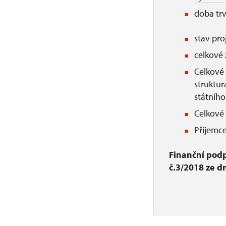
doba trv
stav pro
celkové 
Celkové 
struktur
státníh
Celkové 
Příjemc
Finanční podp
č.3/2018 ze dn