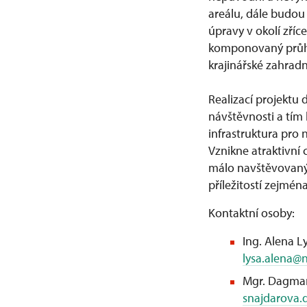
areálu, dále budou
úpravy v okolí zříc
komponovaný průhle
krajinářské zahrad
Realizací projektu 
návštěvnosti a tím
infrastruktura pro 
Vznikne atraktivní c
málo navštěvovaný
příležitostí zejmén
Kontaktní osoby:
Ing. Alena L
lysa.alena@
Mgr. Dagmar 
snajdarova