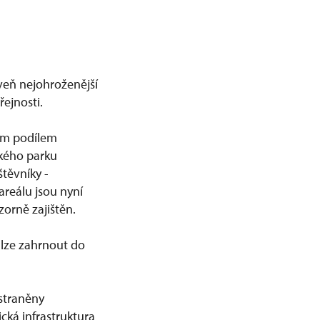
eň nejohroženější
řejnosti.
ým podílem
ckého parku
těvníky -
areálu jsou nyní
orně zajištěn.
 lze zahrnout do
dstraněny
cká infrastruktura