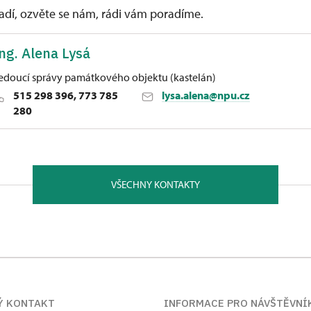
vadí, ozvěte se nám, rádi vám poradíme.
ng. Alena Lysá
edoucí správy památkového objektu (kastelán)
515 298 396, 773 785
lysa.alena@npu.cz
280
oměříži
čice u Znojma 1 67107
VŠECHNY KONTAKTY
 fakulty strojního inženýrství Vysokého učení technického v
 technologie. Od roku 1997 pracovala na státním zámku Lysi
růvodce. V letech 2004 – 2005 absolvovala kurs památkové 
 – 2018 pracovala v Muzeu regionu Valašsko jako kastelánka
eziříčí. Od 1. 1. 2019 je kastelánkou Státního zámku Uherči
Ý KONTAKT
INFORMACE PRO NÁVŠTĚVNÍ