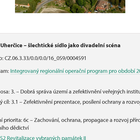
herčice – šlechtické sídlo jako divadelní scéna
lo: CZ.06.3.33/0.0/0.0/16_059/0004591
ram:
Integrovaný regionální operační program pro období 2
í osa: 3. – Dobrá správa území a zefektivnění veřejných instit
ký cíl: 3.1 – Zefektivnění prezentace, posílení ochrany a rozv
ní priorita: 6c – Zachování, ochrana, propagace a rozvoj pří
ního dědictví
 52 Revitalizace vybraných památek II