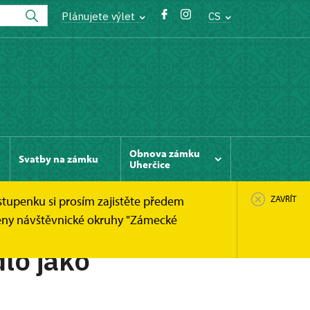
Plánujete výlet
CS
Obnova zámku
Svatby na zámku
Uherčice
stupenku si prosím zajistěte předem
ZAVŘÍT
něny návštěvnické okruhy "Zámecké
lo jako