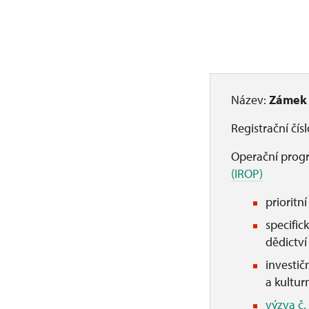
Název:
Zámek U
Registrační čís
Operační prog
(IROP)
prioritn
specific
dědictví
investič
a kultur
výzva č.