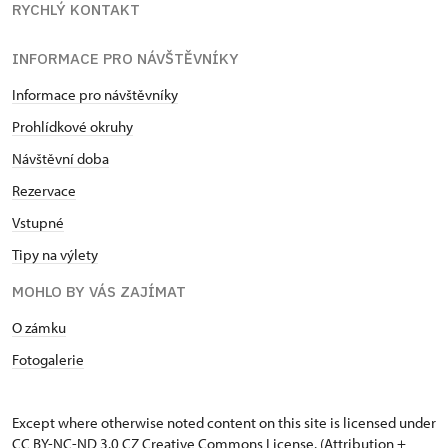
RYCHLÝ KONTAKT
INFORMACE PRO NÁVŠTĚVNÍKY
Informace pro návštěvníky
Prohlídkové okruhy
Návštěvní doba
Rezervace
Vstupné
Tipy na výlety
MOHLO BY VÁS ZAJÍMAT
O zámku
Fotogalerie
Except where otherwise noted content on this site is licensed under
CC BY-NC-ND 3.0 CZ
Creative Commons License
. (Attribution +