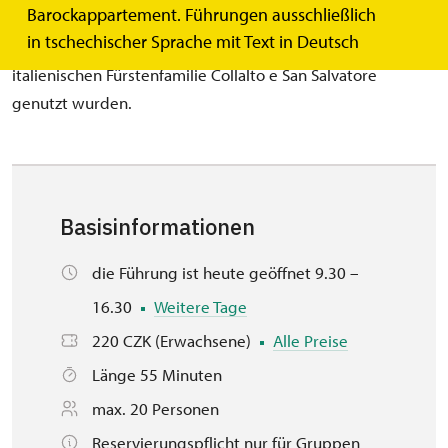
Barockappartement. Führungen ausschließlich
sehen reich ausgestattete Privat- und
in tschechischer Sprache mit Text in Deutsch
Repräsentationsräume, die fast 200 Jahre lang von der
italienischen Fürstenfamilie Collalto e San Salvatore
genutzt wurden.
Basisinformationen
die Führung ist heute geöffnet 9.30 –
16.30
Weitere Tage
220 CZK (Erwachsene)
Alle Preise
Länge 55 Minuten
max. 20 Personen
Reservierungspflicht nur für Gruppen