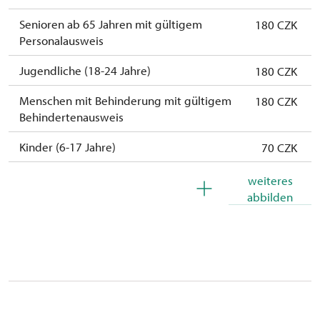
Senioren ab 65 Jahren mit gültigem
180 CZK
Personalausweis
Jugendliche (18-24 Jahre)
180 CZK
Menschen mit Behinderung mit gültigem
180 CZK
Behindertenausweis
Kinder (6-17 Jahre)
70 CZK
Kinder (0-5 Jahre)
kostenlos
weiteres
abbilden
Die Dauerkarte Na památky
kostenlos
Begleitperson von Schwerbehinderten
kostenlos
Begleitperson von Schülergruppen pro 10
kostenlos
Schülern
Reiseleiter mit Gruppe ab 15 oder mehr
kostenlos