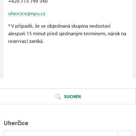
+420 773 799 340
uhercice@npu.cz
* V případě, že se objednaná skupina nedostaví
alespoň 15 minut před sjednaným termínem, nárok na
rezervaci zaniká.
© Seznam.cz a.s. a další
SUCHEN
Uherčice