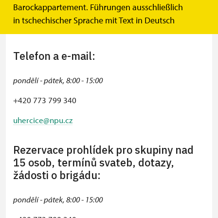
Státní zámek Uherčice
Barockappartement. Führungen ausschließlich
671 07 Uherčice
in tschechischer Sprache mit Text in Deutsch
(u Znojma)
Telefon a e-mail:
pondělí - pátek, 8:00 - 15:00
+420 773 799 340
uhercice@npu.cz
Rezervace prohlídek pro skupiny nad
15 osob, termínů svateb, dotazy,
žádosti o brigádu:
pondělí - pátek, 8:00 - 15:00