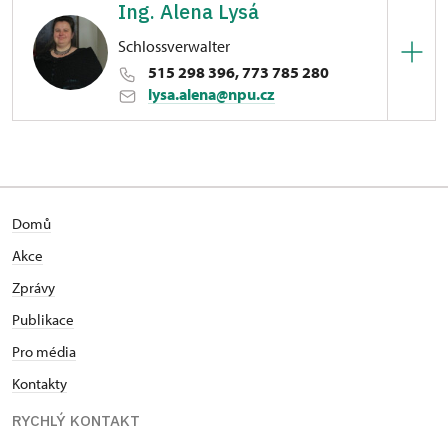
Ing. Alena Lysá
Schlossverwalter
515 298 396, 773 785 280
lysa.alena@npu.cz
Zámek Uherčice
1/, Uherčice u Znojma 1
Domů
Akce
Zprávy
Publikace
Pro média
Kontakty
RYCHLÝ KONTAKT