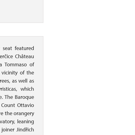
y seat featured
erčice Château
ra Tommaso of
vicinity of the
ees, as well as
risticas, which
e. The Baroque
 Count Ottavio
ve the orangery
vatory, leaning
 joiner Jindřich