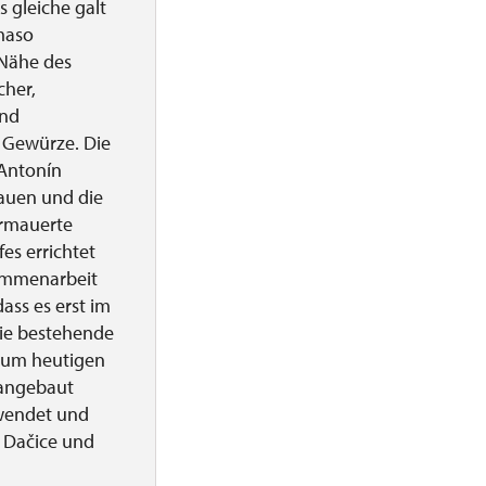
 gleiche galt
maso
 Nähe des
cher,
und
e Gewürze. Die
 Antonín
auen und die
ermauerte
s errichtet
sammenarbeit
ass es erst im
die bestehende
 zum heutigen
 angebaut
rwendet und
 Dačice und