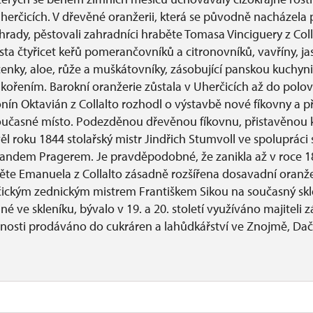
herčicích. V dřevěné oranžerii, která se původně nacházela 
hrady, pěstovali zahradníci hraběte Tomasa Vinciguery z Coll
sta čtyřicet keřů pomerančovníků a citronovníků, vavříny, jas
enky, aloe, růže a muškátovníky, zásobující panskou kuchyni
ořením. Barokní oranžerie zůstala v Uherčicích až do polovin
nín Oktavián z Collalto rozhodl o výstavbě nové fíkovny a p
oučasné místo. Podezděnou dřevěnou fíkovnu, přistavěnou k
ěl roku 1844 stolařský mistr Jindřich Stumvoll ve spolupráci
andem Pragerem. Je pravděpodobné, že zanikla až v roce 18
te Emanuela z Collalto zásadně rozšířena dosavadní oranže
ickým zednickým mistrem Františkem Sikou na současný skle
é ve skleníku, bývalo v 19. a 20. století využíváno majitel
mnosti prodáváno do cukráren a lahůdkářství ve Znojmě, Dači