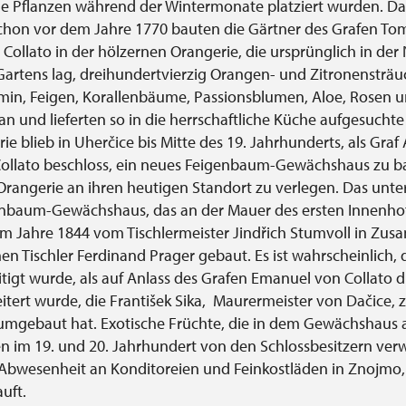
e Pflanzen während der Wintermonate platziert wurden. Das
Schon vor dem Jahre 1770 bauten die Gärtner des Grafen To
 Collato in der hölzernen Orangerie, die ursprünglich in der
Gartens lag, dreihundertvierzig Orangen- und Zitronensträu
min, Feigen, Korallenbäume, Passionsblumen, Aloe, Rosen 
n und lieferten so in die herrschaftliche Küche aufgesucht
e blieb in Uherčice bis Mitte des 19. Jahrhunderts, als Graf
Collato beschloss, ein neues Feigenbaum-Gewächshaus zu b
Orangerie an ihren heutigen Standort zu verlegen. Das unt
nbaum-Gewächshaus, das an der Mauer des ersten Innenhofe
m Jahre 1844 vom Tischlermeister Jindřich Stumvoll in Zu
en Tischler Ferdinand Prager gebaut. Es ist wahrscheinlich, d
itigt wurde, als auf Anlass des Grafen Emanuel von Collato 
itert wurde, die František Sika, Maurermeister von Dačice,
mgebaut hat. Exotische Früchte, die in dem Gewächshaus
 im 19. und 20. Jahrhundert von den Schlossbesitzern ve
Abwesenheit an Konditoreien und Feinkostläden in Znojmo,
uft.