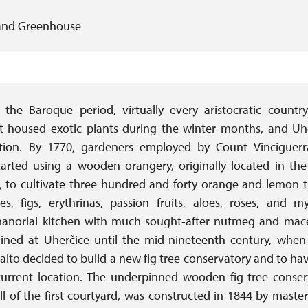
and Greenhouse
 the Baroque period, virtually every aristocratic countr
at housed exotic plants during the winter months, and Uh
tion. By 1770, gardeners employed by Count Vinciguer
tarted using a wooden orangery, originally located in the 
 to cultivate three hundred and forty orange and lemon tr
nes, figs, erythrinas, passion fruits, aloes, roses, and my
manorial kitchen with much sought-after nutmeg and mac
ined at Uherčice until the mid-nineteenth century, when
lalto decided to build a new fig tree conservatory and to ha
urrent location. The underpinned wooden fig tree conser
l of the first courtyard, was constructed in 1844 by master