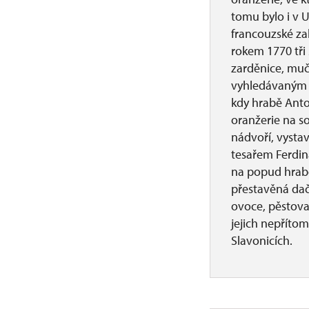
tomu bylo i v U
francouzské za
rokem 1770 tři 
zarděnice, muč
vyhledávaným k
kdy hrabě Anto
oranžerie na s
nádvoří, vystav
tesařem Ferdin
na popud hrabě
přestavěná dač
ovoce, pěstovan
jejich nepříto
Slavonicích.