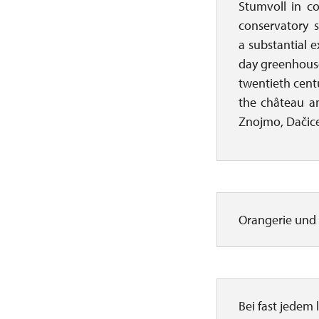
Stumvoll in co
conservatory s
a substantial 
day greenhouse
twentieth cent
the château an
Znojmo, Dačice
Orangerie und
Bei fast jedem 