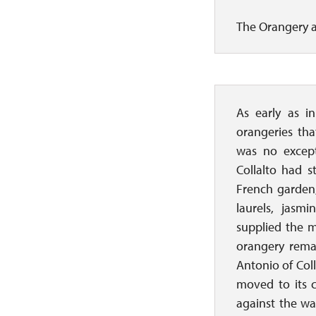
The Orangery 
As early as in
orangeries th
was no excep
Collalto had s
French garden,
laurels, jasmi
supplied the 
orangery rema
Antonio of Col
moved to its c
against the wal