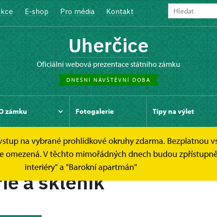
kce
E-shop
Pro média
Kontakt
Uherčice
oficiální webová prezentace státního zámku
DNEŠNÍ NÁVŠTĚVNÍ DOBA
O zámku
Fotogalerie
Tipy na výlet
e vstup na vybrané prohlídkové okruhy zdarma. Bezplatnou v
Třetí zastavení
dek je omezená. V těchto mimořádných dnech budou zpřístup
interiéry" a "Barokní apartmán"
ie a skleník