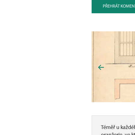
PŘEHRÁT KOMEN
Téměř u každéh
oranžerie, ve 