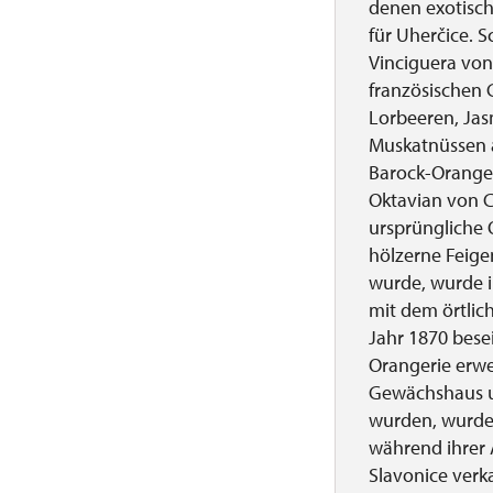
denen exotisch
für Uherčice. 
Vinciguera von
französischen 
Lorbeeren, Jas
Muskatnüssen a
Barock-Orangeri
Oktavian von 
ursprüngliche 
hölzerne Feige
wurde, wurde i
mit dem örtlich
Jahr 1870 bese
Orangerie erwe
Gewächshaus u
wurden, wurden
während ihrer 
Slavonice verka