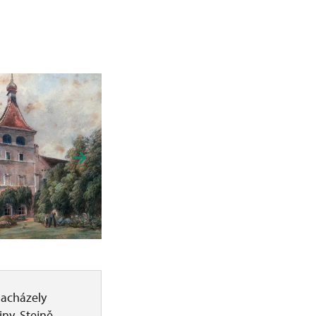
nacházely
ny. Stejně