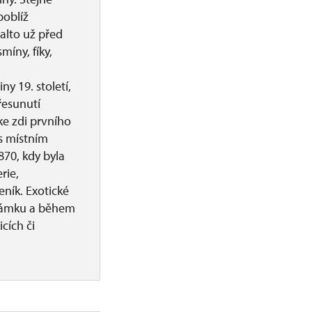
poblíž
alto už před
míny, fíky,
y 19. století,
řesunutí
e zdi prvního
 s místním
70, kdy byla
rie,
ník. Exotické
i zámku a během
cích či