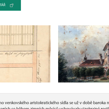
TÁŘ
o venkovského aristokratického sídla se už v době baroka 
kterých se během zimních měsíců uchovávaly cizokrajné rostli