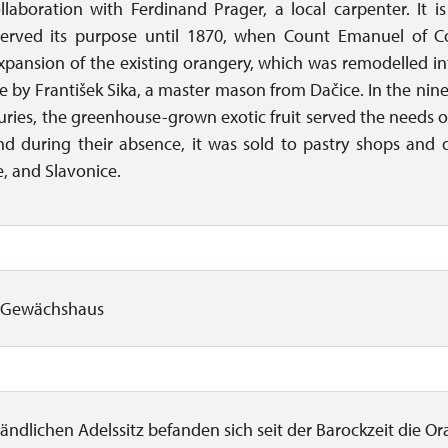
llaboration with Ferdinand Prager, a local carpenter. It is 
erved its purpose until 1870, when Count Emanuel of Col
expansion of the existing orangery, which was remodelled in
 by František Sika, a master mason from Dačice. In the nin
uries, the greenhouse-grown exotic fruit served the needs o
d during their absence, it was sold to pastry shops and d
, and Slavonice.
 Gewächshaus
ländlichen Adelssitz befanden sich seit der Barockzeit die Or