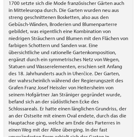
1700 setzte sich die Mode französischer Gärten auch
in Mitteleuropa durch. Die Garten wurden neu aus
streng geschnittenen Bosketten, also aus den
Gebüsch-Wänden, Broderien und Blumenparterre
gebildet, was eigentlich eine Kombination von
niedrigen Sträuchern und Blumen mit den Flächen von
farbigen Schottern und Sanden war. Eine
übersichtliche und rationelle Gartenkomposition,
ergänzt durch ein symmetrisches Netz von Wegen,
Statuen und Wasserelementen, erschien seit Anfang
des 18. Jahrhunderts auch in Uherčice. Der Garten,
der wahrscheinlich während der Regierungszeit des
Grafen Franz Josef Heissler von Heitersheim von
seinem Hofgärtner Jan Sträniger gegründet wurde,
befand sich an der südöstlichen Ecke des
Schlossareals. Er hatte einen länglichen Grundriss, der
an der Ostseite mit einem Oval endete, durch das die
Hauptachse ging, welche am Ende des Parterres in
einen Weg mit der Allee überging. In der fast
unveränderten Form erhielt sich der Garten in