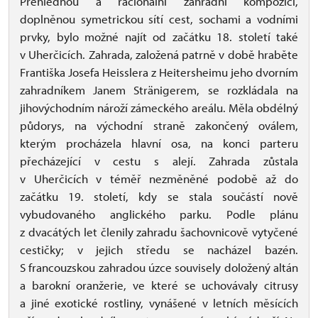
Přehlednou a racionální zahradní kompozici,
doplněnou symetrickou sítí cest, sochami a vodními
prvky, bylo možné najít od začátku 18. století také
v Uherčicích. Zahrada, založená patrně v době hraběte
Františka Josefa Heisslera z Heitersheimu jeho dvorním
zahradníkem Janem Stränigerem, se rozkládala na
jihovýchodním nároží zámeckého areálu. Měla obdélný
půdorys, na východní straně zakončený oválem,
kterým procházela hlavní osa, na konci parteru
přecházející v cestu s alejí. Zahrada zůstala
v Uherčicích v téměř nezměněné podobě až do
začátku 19. století, kdy se stala součástí nově
vybudovaného anglického parku. Podle plánu
z dvacátých let členily zahradu šachovnicově vytyčené
cestičky; v jejich středu se nacházel bazén.
S francouzskou zahradou úzce souvisely doložený altán
a barokní oranžerie, ve které se uchovávaly citrusy
a jiné exotické rostliny, vynášené v letních měsících