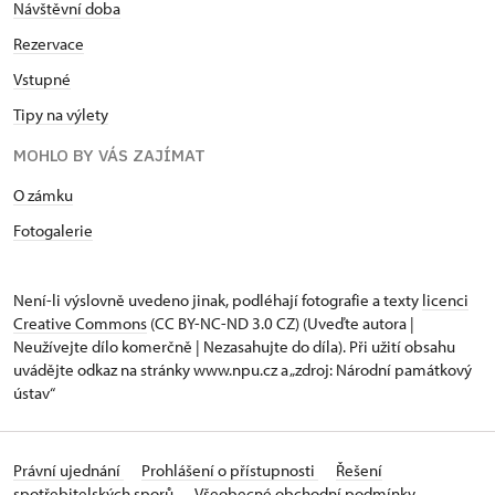
Návštěvní doba
Rezervace
Vstupné
Tipy na výlety
MOHLO BY VÁS ZAJÍMAT
O zámku
Fotogalerie
Není-li výslovně uvedeno jinak, podléhají fotografie a texty
licenci
Creative Commons
(CC BY-NC-ND 3.0 CZ) (Uveďte autora |
Neužívejte dílo komerčně | Nezasahujte do díla). Při užití obsahu
uvádějte odkaz na stránky www.npu.cz a „zdroj: Národní památkový
ústav“
Právní ujednání
Prohlášení o přístupnosti
Řešení
spotřebitelských sporů
Všeobecné obchodní podmínky