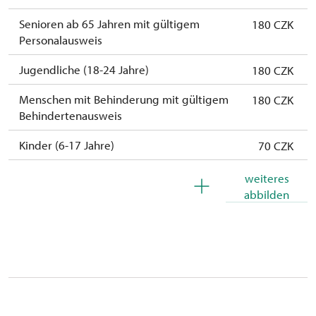
Senioren ab 65 Jahren mit gültigem
180 CZK
Personalausweis
Jugendliche (18-24 Jahre)
180 CZK
Menschen mit Behinderung mit gültigem
180 CZK
Behindertenausweis
Kinder (6-17 Jahre)
70 CZK
Kinder (0-5 Jahre)
kostenlos
weiteres
abbilden
Die Dauerkarte Na památky
kostenlos
Begleitperson von Schwerbehinderten
kostenlos
Begleitperson von Schülergruppen pro 10
kostenlos
Schülern
Reiseleiter mit Gruppe ab 15 oder mehr
kostenlos