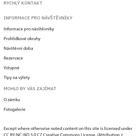
RYCHLÝ KONTAKT
INFORMACE PRO NÁVŠTĚVNÍKY
Informace pro návštěvníky
Prohlídkové okruhy
Návštěvní doba
Rezervace
Vstupné
Tipy na výlety
MOHLO BY VÁS ZAJÍMAT
O zámku
Fotogalerie
Except where otherwise noted content on this site is licensed under
CC BY-NC-ND 3.0 CZ
Creative Commons License
. (Attribution +