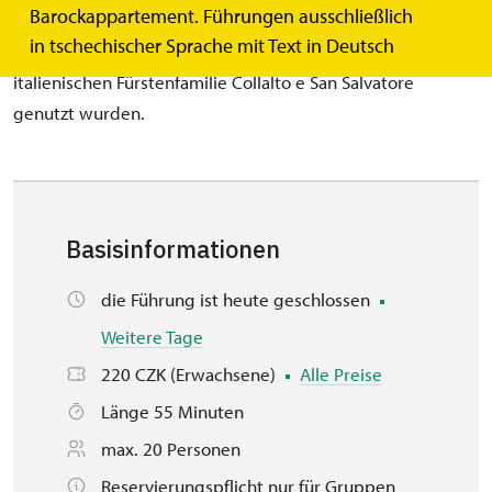
Barockappartement. Führungen ausschließlich
sehen reich ausgestattete Privat- und
in tschechischer Sprache mit Text in Deutsch
Repräsentationsräume, die fast 200 Jahre lang von der
italienischen Fürstenfamilie Collalto e San Salvatore
genutzt wurden.
Basisinformationen
die Führung ist heute geschlossen
Weitere Tage
220 CZK (Erwachsene)
Alle Preise
Länge 55 Minuten
max. 20 Personen
Reservierungspflicht nur für Gruppen