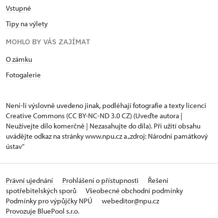
Vstupné
Tipy na výlety
MOHLO BY VÁS ZAJÍMAT
O zámku
Fotogalerie
Není-li výslovně uvedeno jinak, podléhají fotografie a texty
licenci
Creative Commons
(CC BY-NC-ND 3.0 CZ) (Uveďte autora |
Neužívejte dílo komerčně | Nezasahujte do díla). Při užití obsahu
uvádějte odkaz na stránky www.npu.cz a „zdroj: Národní památkový
ústav“
Právní ujednání
Prohlášení o přístupnosti
Řešení
spotřebitelských sporů
Všeobecné obchodní podmínky
Podmínky pro výpůjčky NPÚ
webeditor@npu.cz
Provozuje BluePool s.r.o.