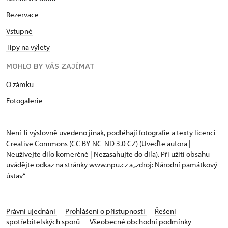
Rezervace
Vstupné
Tipy na výlety
MOHLO BY VÁS ZAJÍMAT
O zámku
Fotogalerie
Není-li výslovně uvedeno jinak, podléhají fotografie a texty
licenci
Creative Commons
(CC BY-NC-ND 3.0 CZ) (Uveďte autora |
Neužívejte dílo komerčně | Nezasahujte do díla). Při užití obsahu
uvádějte odkaz na stránky www.npu.cz a „zdroj: Národní památkový
ústav“
Právní ujednání
Prohlášení o přístupnosti
Řešení
spotřebitelských sporů
Všeobecné obchodní podmínky