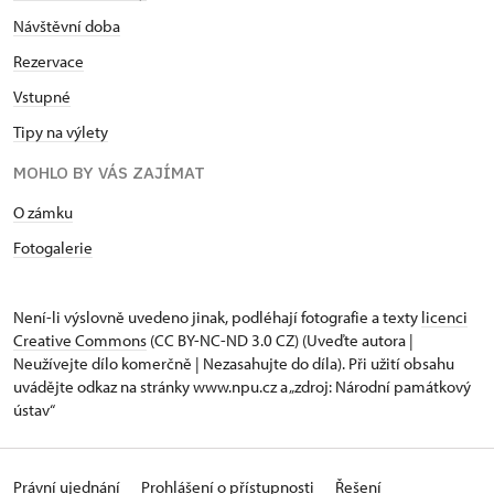
Návštěvní doba
Rezervace
Vstupné
Tipy na výlety
MOHLO BY VÁS ZAJÍMAT
O zámku
Fotogalerie
Není-li výslovně uvedeno jinak, podléhají fotografie a texty
licenci
Creative Commons
(CC BY-NC-ND 3.0 CZ) (Uveďte autora |
Neužívejte dílo komerčně | Nezasahujte do díla). Při užití obsahu
uvádějte odkaz na stránky www.npu.cz a „zdroj: Národní památkový
ústav“
Právní ujednání
Prohlášení o přístupnosti
Řešení